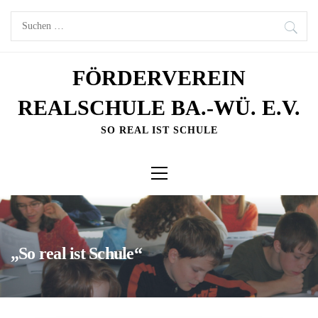
Skip
Suche
to
nach:
content
FÖRDERVEREIN
REALSCHULE BA.-WÜ. E.V.
SO REAL IST SCHULE
Primary
Menu
„So real ist Schule“