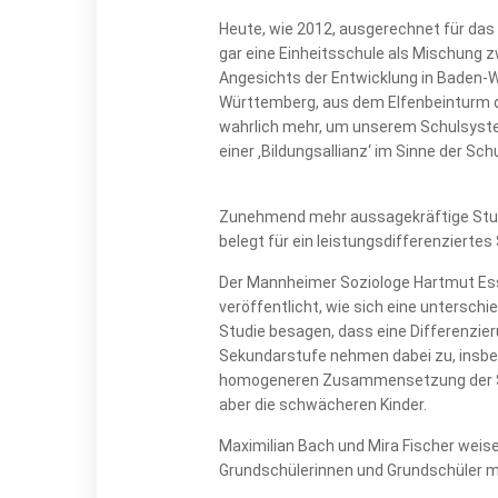
Heute, wie 2012, ausgerechnet für da
gar eine Einheitsschule als Mischung 
Angesichts der Entwicklung in Baden-W
Württemberg, aus dem Elfenbeinturm de
wahrlich mehr, um unserem Schulsystem
einer ‚Bildungsallianz‘ im Sinne der Sch
Zunehmend mehr aussagekräftige Studie
belegt für ein leistungsdifferenzierte
Der Mannheimer Soziologe Hartmut Ess
veröffentlicht, wie sich eine unterschi
Studie besagen, dass eine Differenzier
Sekundarstufe nehmen dabei zu, insbes
homogeneren Zusammensetzung der Schu
aber die schwächeren Kinder.
Maximilian Bach und Mira Fischer weis
Grundschülerinnen und Grundschüler m