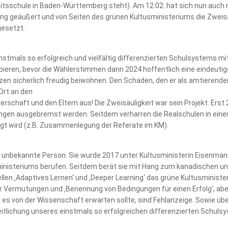
eitsschule in Baden-Württemberg steht). Am 12.02. hat sich nun auch
ung geäußert und von Seiten des grünen Kultusministeriums die Zweisä
gesetzt.
einstmals so erfolgreich und vielfältig differenzierten Schulsystems m
obieren, bevor die Wählerstimmen dann 2024 hoffentlich eine eindeuti
zen sicherlich freudig beiwohnen. Den Schaden, den er als amtierende
Ort an den
schaft und den Eltern aus! Die Zweisäuligkeit war sein Projekt. Erst 
gen ausgebremst werden. Seitdem verharren die Realschulen in eine
sägt wird (z.B. Zusammenlegung der Referate im KM).
ine unbekannte Person. Sie wurde 2017 unter Kultusministerin Eisenman
ministeriums berufen. Seitdem berät sie mit Hang zum kanadischen 
en ‚Adaptives Lernen‘ und ‚Deeper Learning‘ das grüne Kultusministe
über Vermutungen und ‚Benennung von Bedingungen für einen Erfolg‘, ab
n es von der Wissenschaft erwarten sollte, sind Fehlanzeige. Sowie üb
eitlichung unseres einstmals so erfolgreichen differenzierten Schuls