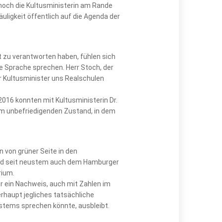
 noch die Kultusministerin am Rande
uligkeit öffentlich auf die Agenda der
it zu verantworten haben, fühlen sich
ge Sprache sprechen. Herr Stoch, der
r Kultusminister uns Realschulen
2016 konnten mit Kultusministerin Dr.
m unbefriedigenden Zustand, in dem
n von grüner Seite in den
und seit neustem auch dem Hamburger
rium.
er ein Nachweis, auch mit Zahlen im
erhaupt jegliches tatsächliche
ystems sprechen könnte, ausbleibt.