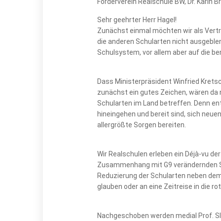
Förderverein Realschule BW, Dr. Karin 
Sehr geehrter Herr Hagel!
Zunächst einmal möchten wir als Vertr
die anderen Schularten nicht ausgeble
Schulsystem, vor allem aber auf die ber
Dass Ministerpräsident Winfried Krets
zunächst ein gutes Zeichen, wären da 
Schularten im Land betreffen. Denn ent
hineingehen und bereit sind, sich neue
allergrößte Sorgen bereiten.
Wir Realschulen erleben ein Déjà-vu d
Zusammenhang mit G9 verändernden Sch
Reduzierung der Schularten neben dem 
glauben oder an eine Zeitreise in die r
Nachgeschoben werden medial Prof. Sli