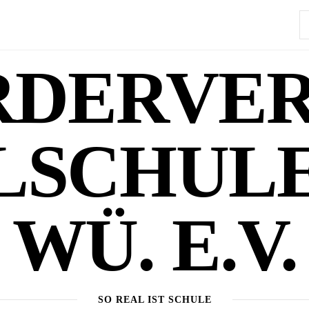
S
na
RDERVER
LSCHULE 
WÜ. E.V.
SO REAL IST SCHULE