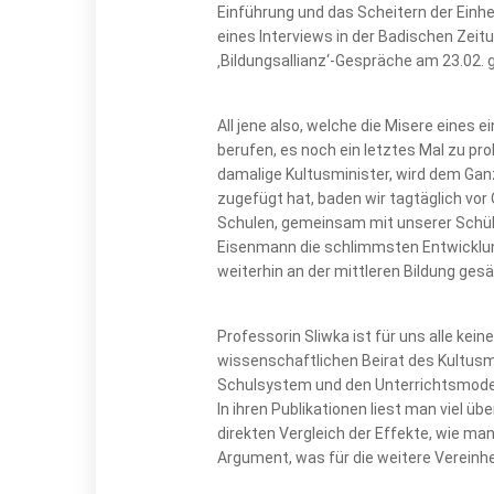
Einführung und das Scheitern der Einh
eines Interviews in der Badischen Zeit
‚Bildungsallianz‘-Gespräche am 23.02. 
All jene also, welche die Misere eines 
berufen, es noch ein letztes Mal zu pr
damalige Kultusminister, wird dem Gan
zugefügt hat, baden wir tagtäglich vor 
Schulen, gemeinsam mit unserer Schüler
Eisenmann die schlimmsten Entwicklun
weiterhin an der mittleren Bildung ge
Professorin Sliwka ist für uns alle ke
wissenschaftlichen Beirat des Kultus
Schulsystem und den Unterrichtsmodell
In ihren Publikationen liest man viel 
direkten Vergleich der Effekte, wie ma
Argument, was für die weitere Vereinh