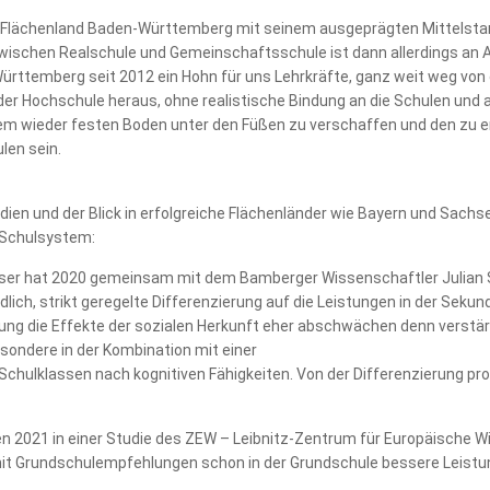
s Flächenland Baden-Württemberg mit seinem ausgeprägten Mittelstan
zwischen Realschule und Gemeinschaftsschule ist dann allerdings an
ürttemberg seit 2012 ein Hohn für uns Lehrkräfte, ganz weit weg von 
r Hochschule heraus, ohne realistische Bindung an die Schulen und a
 wieder festen Boden unter den Füßen zu verschaffen und den zu erh
ulen sein.
n und der Blick in erfolgreiche Flächenländer wie Bayern und Sachs
s Schulsystem:
er hat 2020 gemeinsam mit dem Bamberger Wissenschaftler Julian S
edlich, strikt geregelte Differenzierung auf die Leistungen in der Seku
ung die Effekte der sozialen Herkunft eher abschwächen denn verstärk
ondere in der Kombination mit einer
lklassen nach kognitiven Fähigkeiten. Von der Differenzierung prof
en 2021 in einer Studie des ZEW – Leibnitz-Zentrum für Europäische 
it Grundschulempfehlungen schon in der Grundschule bessere Leistu