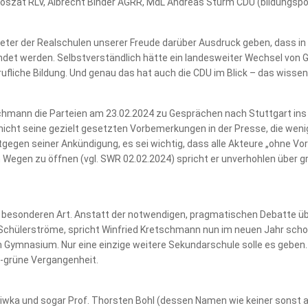
Broszat RLV, Albrecht Binder AGRR, MdL Andreas Sturm CDU (bildungspo
eter der Realschulen unserer Freude darüber Ausdruck geben, dass in
ndet werden. Selbstverständlich hätte ein landesweiter Wechsel von
ufliche Bildung. Und genau das hat auch die CDU im Blick – das wissen 
chmann die Parteien am 23.02.2024 zu Gesprächen nach Stuttgart ins 
nicht seine gezielt gesetzten Vorbemerkungen in der Presse, die weni
gegen seiner Ankündigung, es sei wichtig, dass alle Akteure „ohne Vo
n Wegen zu öffnen (vgl. SWR 02.02.2024) spricht er unverhohlen über 
er besonderen Art. Anstatt der notwendigen, pragmatischen Debatte üb
ülerströme, spricht Winfried Kretschmann nun im neuen Jahr schon
Gymnasium. Nur eine einzige weitere Sekundarschule solle es geben.
ot-grüne Vergangenheit.
wka und sogar Prof. Thorsten Bohl (dessen Namen wie keiner sonst au