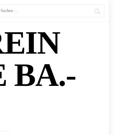
uche
ch:
EIN
BA.-