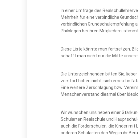
In einer Umfrage des Realschullehrerv
Mehrheit für eine verbindliche Grundsc
verbindlichen Grundschulempfehlung au
Philologen bei ihren Mitgliedern, stim
Diese Liste könnte man fortsetzen. Bil
schafft man nicht nur die Mitte unser
Die Unterzeichnenden bitten Sie, lieber
zerstört haben nicht, sich erneut in fa
Eine weitere Zerschlagung bzw. Vereinh
Menschenverstand diesmal über ideolo
Wir wünschen uns neben einer Stärkung
Schularten Realschule und Hauptschule 
auch die Förderschulen, die Kinder mit
anderen Schularten den Weg in ihr Beru