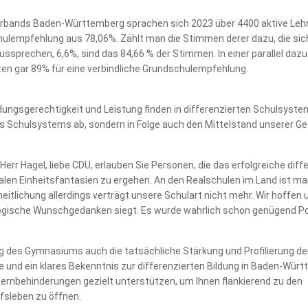
erbands Baden-Württemberg sprachen sich 2023 über 4400 aktive Lehr
hulempfehlung aus 78,06%. Zählt man die Stimmen derer dazu, die sich
ssprechen, 6,6%, sind das 84,66 % der Stimmen. In einer parallel da
mten gar 89% für eine verbindliche Grundschulempfehlung.
dungsgerechtigkeit und Leistung finden in differenzierten Schulsystem
es Schulsystems ab, sondern in Folge auch den Mittelstand unserer Ge
 Herr Hagel, liebe CDU, erlauben Sie Personen, die das erfolgreiche di
talen Einheitsfantasien zu ergehen. An den Realschulen im Land ist man 
eitlichung allerdings verträgt unsere Schulart nicht mehr. Wir hoffen
gische Wunschgedanken siegt. Es wurde wahrlich schon genügend Por
 des Gymnasiums auch die tatsächliche Stärkung und Profilierung der
und ein klares Bekenntnis zur differenzierten Bildung in Baden-Württ
 Lernbehinderungen gezielt unterstützen, um Ihnen flankierend zu den
fsleben zu öffnen.