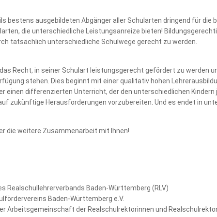
ls bestens ausgebildeten Abgänger aller Schularten dringend für die b
arten, die unterschiedliche Leistungsanreize bieten! Bildungsgerechti
urch tatsächlich unterschiedliche Schulwege gerecht zu werden.
t das Recht, in seiner Schulart leistungsgerecht gefördert zu werden u
fügung stehen. Dies beginnt mit einer qualitativ hohen Lehrerausbildun
er einen differenzierten Unterricht, der den unterschiedlichen Kinder
auf zukünftige Herausforderungen vorzubereiten. Und es endet in unte
ber die weitere Zusammenarbeit mit Ihnen!
 des Realschullehrerverbands Baden-Württemberg (RLV)
ulfördervereins Baden-Württemberg e.V.
der Arbeitsgemeinschaft der Realschulrektorinnen und Realschulrek