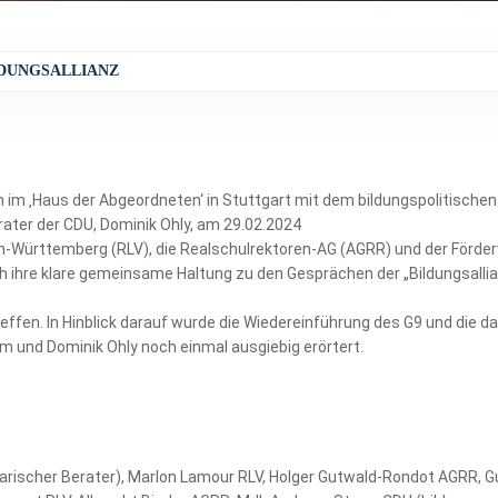
ILDUNGSALLIANZ
n im ‚Haus der Abgeordneten‘ in Stuttgart mit dem bildungspolitische
ter der CDU, Dominik Ohly, am 29.02.2024
n-Württemberg (RLV), die Realschulrektoren-AG (AGRR) und der Förd
ch ihre klare gemeinsame Haltung zu den Gesprächen der „Bildungsallia
fen. In Hinblick darauf wurde die Wiedereinführung des G9 und die da
m und Dominik Ohly noch einmal ausgiebig erörtert.
tarischer Berater), Marlon Lamour RLV, Holger Gutwald-Rondot AGRR, 