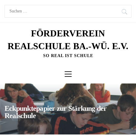
Skip
Suche
to
nach:
content
FÖRDERVEREIN
REALSCHULE BA.-WÜ. E.V.
SO REAL IST SCHULE
Primary
Menu
Eckpunktepapier zur Stärkung der
Realschule